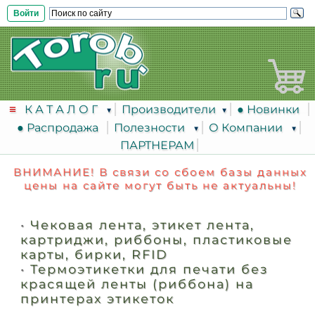
Войти
К А Т А Л О Г
Производители
● Новинки
● Распродажа
Полезности
О Компании
ПАРТНЕРАМ
ВНИМАНИЕ! В связи со сбоем базы данных
цены на сайте могут быть не актуальны!
•
Чековая лента, этикет лента,
картриджи, риббоны, пластиковые
карты, бирки, RFID
•
Термоэтикетки для печати без
красящей ленты (риббона) на
принтерах этикеток