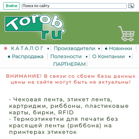
Войти
К А Т А Л О Г
Производители
● Новинки
● Распродажа
Полезности
О Компании
ПАРТНЕРАМ
ВНИМАНИЕ! В связи со сбоем базы данных
цены на сайте могут быть не актуальны!
•
Чековая лента, этикет лента,
картриджи, риббоны, пластиковые
карты, бирки, RFID
•
Термоэтикетки для печати без
красящей ленты (риббона) на
принтерах этикеток