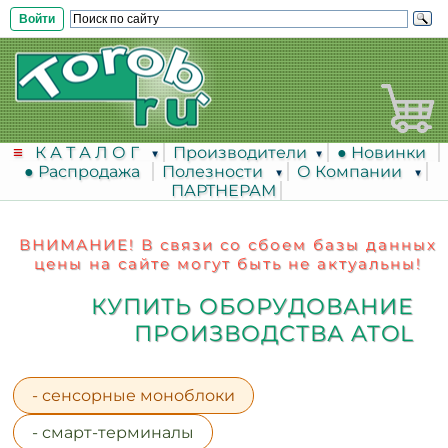
Войти
К А Т А Л О Г
Производители
● Новинки
● Распродажа
Полезности
О Компании
ПАРТНЕРАМ
ВНИМАНИЕ! В связи со сбоем базы данных
цены на сайте могут быть не актуальны!
КУПИТЬ ОБОРУДОВАНИЕ
ПРОИЗВОДСТВА ATOL
- сенсорные моноблоки
- смарт-терминалы