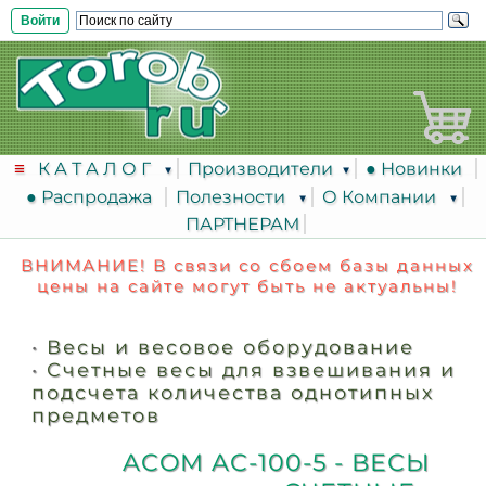
Войти
К А Т А Л О Г
Производители
● Новинки
● Распродажа
Полезности
О Компании
ПАРТНЕРАМ
ВНИМАНИЕ! В связи со сбоем базы данных
цены на сайте могут быть не актуальны!
•
Весы и весовое оборудование
•
Счетные весы для взвешивания и
подсчета количества однотипных
предметов
ACOM AC-100-5 - ВЕСЫ