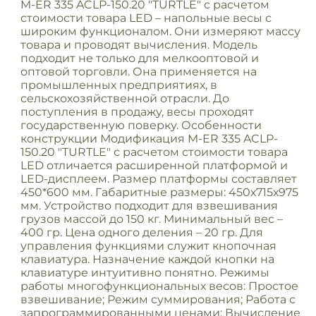
M-ER 335 ACLP-150.20 "TURTLE" с расчетом
стоимости товара LED – напольные весы с
широким функционалом. Они измеряют массу
товара и проводят вычисления. Модель
подходит не только для мелкооптовой и
оптовой торговли. Она применяется на
промышленных предприятиях, в
сельскохозяйственной отрасли. До
поступления в продажу, весы проходят
государственную поверку. Особенности
конструкции Модификация M-ER 335 ACLP-
150.20 "TURTLE" с расчетом стоимости товара
LED отличается расширенной платформой и
LED-дисплеем. Размер платформы составляет
450*600 мм. Габаритные размеры: 450х715х975
мм. Устройство подходит для взвешивания
грузов массой до 150 кг. Минимальный вес –
400 гр. Цена одного деления – 20 гр. Для
управления функциями служит кнопочная
клавиатура. Назначение каждой кнопки на
клавиатуре интуитивно понятно. Режимы
работы многофункциональных весов: Простое
взвешивание; Режим суммирования; Работа с
запрограммированными ценами; Вычисление