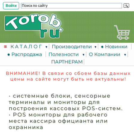
Войти
К А Т А Л О Г
Производители
● Новинки
● Распродажа
Полезности
О Компании
ПАРТНЕРАМ
ВНИМАНИЕ! В связи со сбоем базы данных
цены на сайте могут быть не актуальны!
•
системные блоки, сенсорные
терминалы и мониторы для
построения кассовых POS-систем.
•
POS мониторы для рабочего
места кассира официанта или
охранника