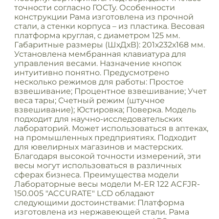
точности согласно ГОСТу. Особенности
конструкции Рама изготовлена из прочной
стали, а стенки корпуса – из пластика. Весовая
платформа круглая, с диаметром 125 мм.
Габаритные размеры (ШхДхВ): 201х232х168 мм.
Установлена мембранная клавиатура для
управления весами. Назначение кнопок
интуитивно понятно. Предусмотрено
несколько режимов для работы: Простое
взвешивание; Процентное взвешивание; Учет
веса тары; Счетный режим (штучное
взвешивание); Юстировка; Поверка. Модель
подходит для научно-исследовательских
лабораторий. Может использоваться в аптеках,
на промышленных предприятиях. Подходит
для ювелирных магазинов и мастерских.
Благодаря высокой точности измерений, эти
весы могут использоваться в различных
сферах бизнеса. Преимущества модели
Лабораторные весы модели M-ER 122 АCFJR-
150.005 "ACCURATE" LСD обладают
следующими достоинствами: Платформа
изготовлена из нержавеющей стали. Рама