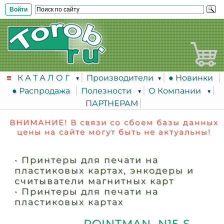
Войти
К А Т А Л О Г
Производители
● Новинки
● Распродажа
Полезности
О Компании
ПАРТНЕРАМ
ВНИМАНИЕ! В связи со сбоем базы данных
цены на сайте могут быть не актуальны!
•
Принтеры для печати на
пластиковых картах, энкодеры и
считыватели магнитных карт
•
Принтеры для печати на
пластиковых картах
POINTMAN N15-S -