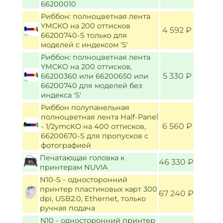
66200010
Риббон: полноцветная лента
YMCKO на 200 оттисков
4 592 ₽
66200740-S только для
моделей c индексом 'S'
Риббон: полноцветная лента
YMCKO на 200 оттисков,
5 330 ₽
66200360 или 66200650 или
66200740 для моделей без
индекса 'S'
Риббон полупанельная
полноцветная лента Half-Panel
6 560 ₽
- 1/2ymcKO на 400 оттисков,
66200670-S для пропусков с
фотографией
Печатающая головка к
46 330 ₽
принтерам NUVIA
N10-S - односторонний
принтер пластиковых карт 300
67 240 ₽
dpi, USB2.0, Ethernet, только
ручная подача
N10 - односторонний принтер