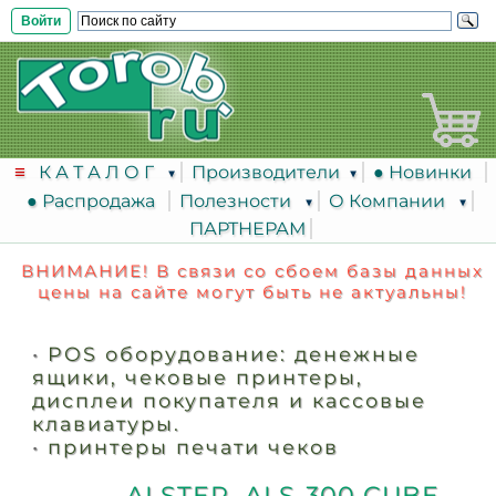
Войти
К А Т А Л О Г
Производители
● Новинки
● Распродажа
Полезности
О Компании
ПАРТНЕРАМ
ВНИМАНИЕ! В связи со сбоем базы данных
цены на сайте могут быть не актуальны!
•
POS оборудование: денежные
ящики, чековые принтеры,
дисплеи покупателя и кассовые
клавиатуры.
•
принтеры печати чеков
ALSTER ALS-300 CUBE