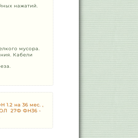
йных нажатий.
елкого мусора.
ния. Кабели
еза.
1.2 на 36 мес. ,
ТОЛ 27Ф ФН36 -
.