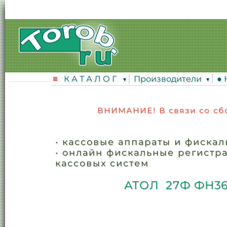
К А Т А Л О Г
Производители
●
ВНИМАНИЕ! В связи со сбо
•
кассовые аппараты и фискал
•
онлайн фискальные регистра
кассовых систем
АТОЛ 27Ф ФН36