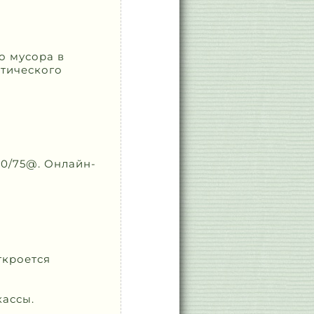
о мусора в
атического
20/75@. Онлайн-
ткроется
кассы.