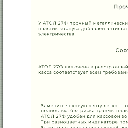
Проч
У АТОЛ 27Ф прочный металлический
пластик корпуса добавлен антистат
электричества.
Соо
АТОЛ 27Ф включена в реестр онлай
касса соответствует всем требован
Заменить чековую ленту легко — 
полностью, без риска травмы паль
АТОЛ 27Ф удобен для кассовой з
Три разноцветных индикатора пом
За метр до окончания чековой ле