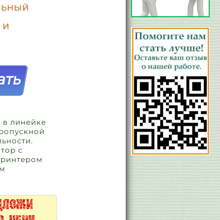
АЛЬНЫЙ
 И
 в линейке
пропускной
ьности.
тор с
принтером
ом