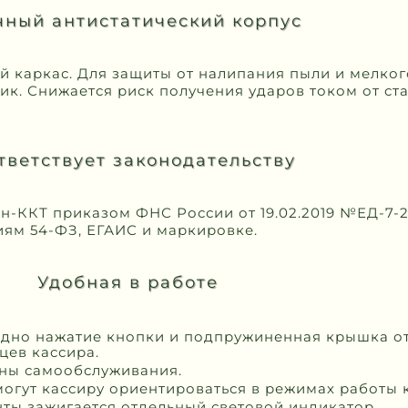
ный антистатический корпус
 каркас. Для защиты от налипания пыли и мелког
ик. Снижается риск получения ударов током от ст
тветствует законодательству
н-ККТ приказом ФНС России от 19.02.2019 №ЕД-7-
иям 54-ФЗ, ЕГАИС и маркировке.
Удобная в работе
одно нажатие кнопки и подпружиненная крышка о
цев кассира.
оны самообслуживания.
огут кассиру ориентироваться в режимах работы 
нты зажигается отдельный световой индикатор.