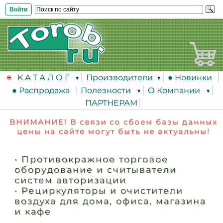
Войти
К А Т А Л О Г
Производители
● Новинки
● Распродажа
Полезности
О Компании
ПАРТНЕРАМ
ВНИМАНИЕ! В связи со сбоем базы данных
цены на сайте могут быть не актуальны!
•
Противокражное торговое
оборудование и считыватели
систем авторизации
•
Рециркуляторы и очистители
воздуха для дома, офиса, магазина
и кафе