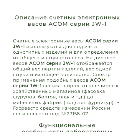
Описание счетных электронных
весов ACOM серии JW-1
Счетные электронные весы
ACOM серии
JW-1
используются для подсчета
однотипных изделий и для определения
их общего и штучного веса. На дисплее
весов
ACOM серии JW-1
отображается
общий вес партии изделий, вес одной
штуки и их общее количество. Спектр
применения подобных весов
ACOM
серии JW-1
весьма широк: от ювелирных,
хозяйственных магазинов (фасовка
шурупов, болтов, гаек и т.д.) до
мебельных фабрик (подсчет фурнитур). В
Госреестр средств измерений России
весы внесены под №23158-07.
Функциональные
особенности лабораторных