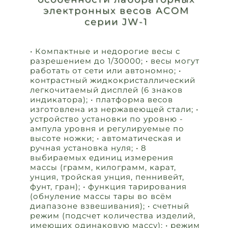
электронных весов ACOM
серии JW-1
• Компактные и недорогие весы с
разрешением до 1/30000; • весы могут
работать от сети или автономно; •
контрастный жидкокристаллический
легкочитаемый дисплей (6 знаков
индикатора); • платформа весов
изготовлена из нержавеющей стали; •
устройство установки по уровню -
ампула уровня и регулируемые по
высоте ножки; • автоматическая и
ручная установка нуля; • 8
выбираемых единиц измерения
массы (грамм, килограмм, карат,
унция, тройская унция, пеннивейт,
фунт, гран); • функция тарирования
(обнуление массы тары во всём
диапазоне взвешивания); • счетный
режим (подсчет количества изделий,
имеющих одинаковую массу); • режим