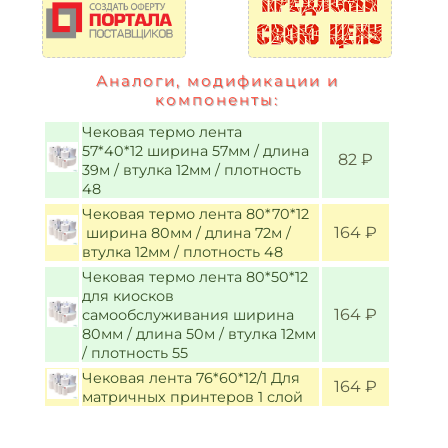
Аналоги, модификации и
компоненты:
Чековая термо лента
57*40*12 ширина 57мм / длина
82 ₽
39м / втулка 12мм / плотность
48
Чековая термо лента 80*70*12
164 ₽
ширина 80мм / длина 72м /
втулка 12мм / плотность 48
Чековая термо лента 80*50*12
для киосков
164 ₽
самообслуживания ширина
80мм / длина 50м / втулка 12мм
/ плотность 55
Чековая лента 76*60*12/1 Для
164 ₽
матричных принтеров 1 слой