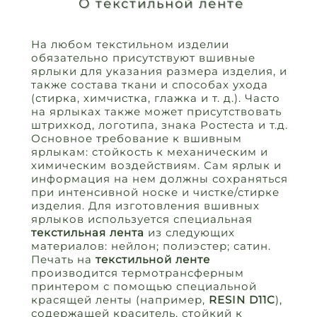
О текстильной ленте
На любом текстильном изделии
обязательно присутствуют вшивные
ярлыки для указания размера изделия, и
также состава ткани и способах ухода
(стирка, химчистка, глажка и т. д.). Часто
на ярлыках также может присутствовать
штрихкод, логотипа, знака Ростеста и т.д.
Основное требование к вшивным
ярлыкам: стойкость к механическим и
химическим воздействиям. Сам ярлык и
информация на нем должны сохраняться
при интенсивной носке и чистке/стирке
изделия. Для изготовления вшивных
ярлыков используется специальная
текстильная лента
из следующих
материалов: нейлон; полиэстер; сатин.
Печать на
текстильной ленте
производится термотрансферным
принтером с помощью специальной
красящей ленты (например,
RESIN D11C
),
содержащей краситель, стойкий к