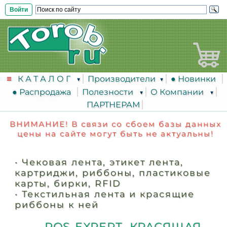
Войти
К А Т А Л О Г
Производители
● Новинки
● Распродажа
Полезности
О Компании
ПАРТНЕРАМ
ВНИМАНИЕ! В связи со сбоем базы данных
цены на сайте могут быть не актуальны!
•
Чековая лента, этикет лента,
картриджи, риббоны, пластиковые
карты, бирки, RFID
•
Текстильная лента и красящие
риббоны к ней
POS-EXPERT КРАСЯЩАЯ