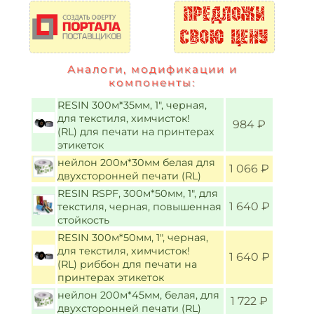
Аналоги, модификации и
компоненты:
RESIN 300м*35мм, 1", черная,
для текстиля, химчисток!
984 ₽
(RL) для печати на принтерах
этикеток
нейлон 200м*30мм белая для
1 066 ₽
двухсторонней печати (RL)
RESIN RSPF, 300м*50мм, 1", для
1 640 ₽
текстиля, черная, повышенная
стойкость
RESIN 300м*50мм, 1", черная,
для текстиля, химчисток!
1 640 ₽
(RL) риббон для печати на
принтерах этикеток
нейлон 200м*45мм, белая, для
1 722 ₽
двухсторонней печати (RL)