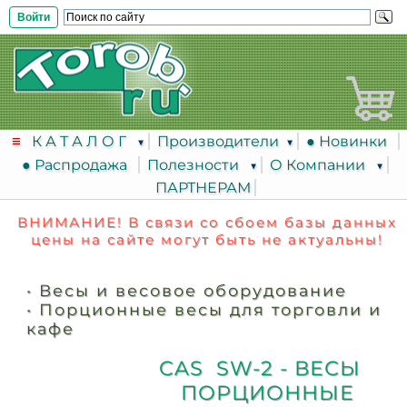
Войти
К А Т А Л О Г
Производители
● Новинки
● Распродажа
Полезности
О Компании
ПАРТНЕРАМ
ВНИМАНИЕ! В связи со сбоем базы данных
цены на сайте могут быть не актуальны!
•
Весы и весовое оборудование
•
Порционные весы для торговли и
кафе
CAS SW-2 - ВЕСЫ
ПОРЦИОННЫЕ