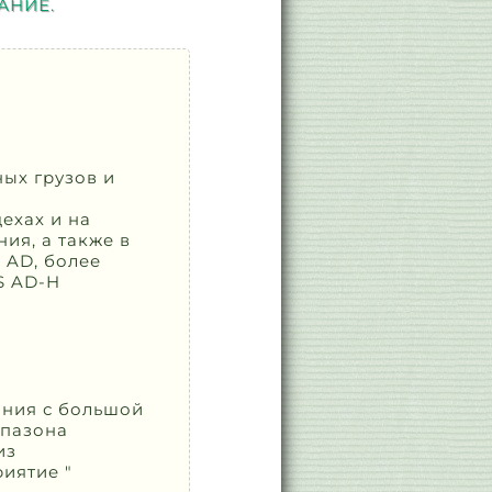
АНИЕ.
ых грузов и
ехах и на
ия, а также в
 AD, более
S AD-H
ания с большой
апазона
из
риятие "