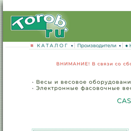
К А Т А Л О Г
Производители
●
ВНИМАНИЕ! В связи со сбо
•
Весы и весовое оборудован
•
Электронные фасовочные вес
CAS