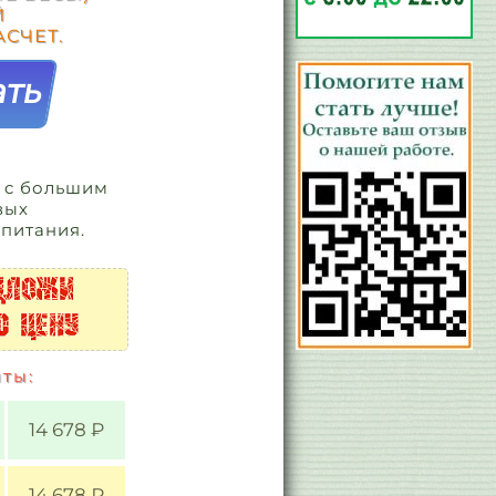
Й
СЧЕТ.
 c большим
вых
 питания.
ты:
14 678 ₽
14 678 ₽