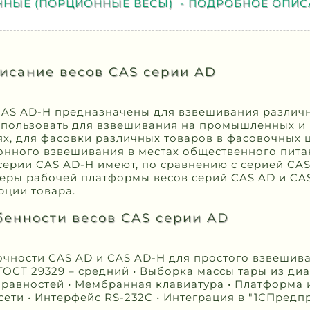
ЧНЫЕ (ПОРЦИОННЫЕ ВЕСЫ) - ПОДРОБНОЕ ОПИС
исание весов CAS серии AD
CAS AD-H предназначены для взвешивания различн
спользовать для взвешивания на промышленных и
х, для фасовки различных товаров в фасовочных ц
онного взвешивания в местах общественного питан
серии CAS AD-H имеют, по сравнению с серией CAS
меры рабочей платформы весов серий CAS AD и CA
рции товара.
бенности весов CAS серии AD
чности CAS AD и CAS AD-H для простого взвешив
 ГОСТ 29329 – средний • Выборка массы тары из ди
равностей • Мембранная клавиатура • Платформа 
ети • Интерфейс RS-232С • Интеграция в "1СПредп