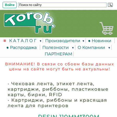
Войти
К А Т А Л О Г
Производители
● Новинки
● Распродажа
Полезности
О Компании
ПАРТНЕРАМ
ВНИМАНИЕ! В связи со сбоем базы данных
цены на сайте могут быть не актуальны!
•
Чековая лента, этикет лента,
картриджи, риббоны, пластиковые
карты, бирки, RFID
•
Картриджи, риббоны и красящая
лента для принтеров
RESIN 110ММ*300М -