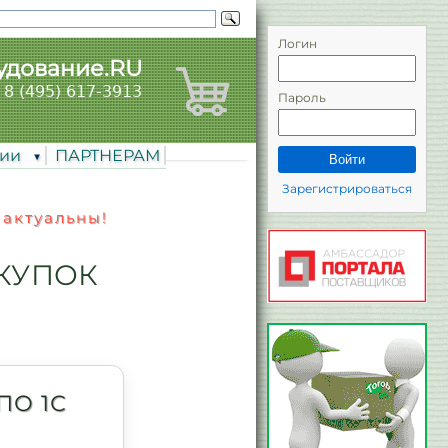
Логин
удование.RU
8 (495) 617-3913
Пароль
нии
ПАРТНЕРАМ
Войти
Зарегистрироваться
 актуальны!
КУПОК
ПО 1С