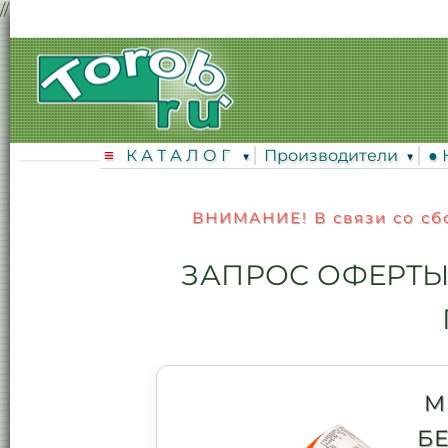
// ...existing code...
К А Т А Л О Г
Производители
●
ВНИМАНИЕ! В связи со сбо
ЗАПРОС ОФЕРТЫ
M
Б