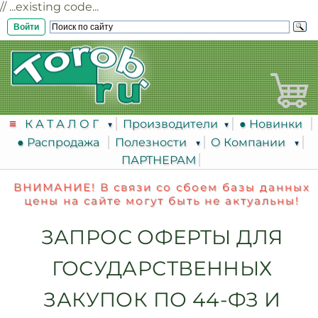
// ...existing code...
Войти
К А Т А Л О Г
Производители
● Новинки
● Распродажа
Полезности
О Компании
ПАРТНЕРАМ
ВНИМАНИЕ! В связи со сбоем базы данных
цены на сайте могут быть не актуальны!
ЗАПРОС ОФЕРТЫ ДЛЯ
ГОСУДАРСТВЕННЫХ
ЗАКУПОК ПО 44-ФЗ И