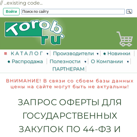
// ...existing code...
Войти
К А Т А Л О Г
Производители
● Новинки
● Распродажа
Полезности
О Компании
ПАРТНЕРАМ
ВНИМАНИЕ! В связи со сбоем базы данных
цены на сайте могут быть не актуальны!
ЗАПРОС ОФЕРТЫ ДЛЯ
ГОСУДАРСТВЕННЫХ
ЗАКУПОК ПО 44-ФЗ И