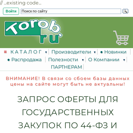
// ...existing code...
Войти
К А Т А Л О Г
Производители
● Новинки
● Распродажа
Полезности
О Компании
ПАРТНЕРАМ
ВНИМАНИЕ! В связи со сбоем базы данных
цены на сайте могут быть не актуальны!
ЗАПРОС ОФЕРТЫ ДЛЯ
ГОСУДАРСТВЕННЫХ
ЗАКУПОК ПО 44-ФЗ И