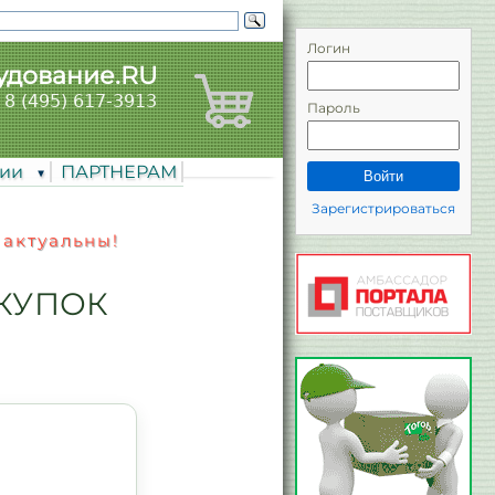
Логин
удование.RU
8 (495) 617-3913
Пароль
нии
ПАРТНЕРАМ
Войти
Зарегистрироваться
 актуальны!
КУПОК