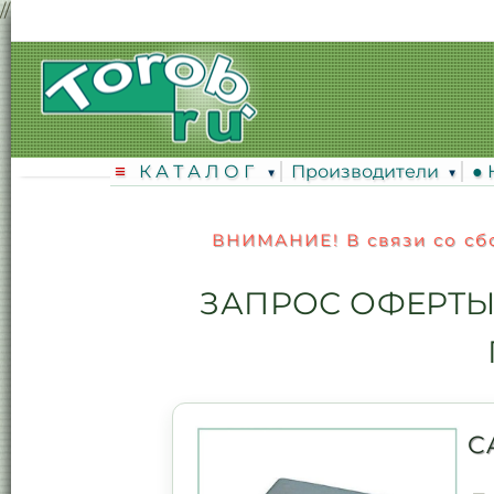
// ...existing code...
К А Т А Л О Г
Производители
●
ВНИМАНИЕ! В связи со сбо
ЗАПРОС ОФЕРТЫ
C