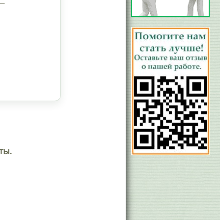
—
ты.