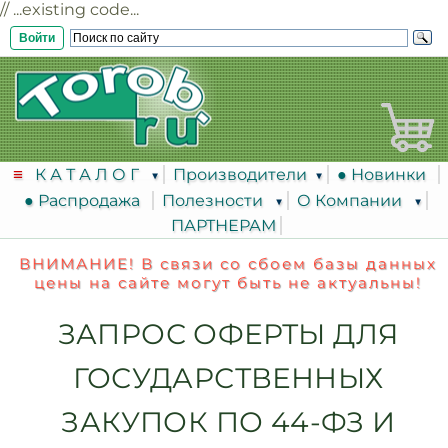
// ...existing code...
Войти
К А Т А Л О Г
Производители
● Новинки
● Распродажа
Полезности
О Компании
ПАРТНЕРАМ
ВНИМАНИЕ! В связи со сбоем базы данных
цены на сайте могут быть не актуальны!
ЗАПРОС ОФЕРТЫ ДЛЯ
ГОСУДАРСТВЕННЫХ
ЗАКУПОК ПО 44-ФЗ И