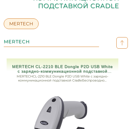
ПОДСТАВКОЙ CRADLE
MERTECH
MERTECH
MERTECH CL-2210 BLE Dongle P2D USB White
с зарядно-коммуникационной подставкой
Cradle Беспроводной сканер штрих-кода
MERTECHCL-2210 BLE Dongle P2D USB White с зарядно-
коммуникационной подставкой CradleБеспроводной
сканер штрих-кода