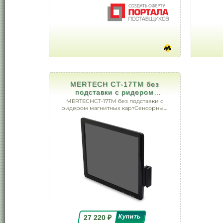
MERTECH CT-17TM без
подставки с ридером
магнитных карт Сенсорный
MERTECHCT-17TM без подставки с
POS-монитор
ридером магнитных картСенсорный
POS-монитор
27 220
₽