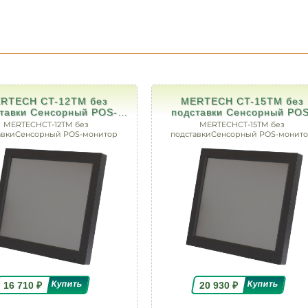
RTECH CT-12TM без
MERTECH CT-15ТM без
тавки Сенсорный POS-
подставки Сенсорный POS
монитор
монитор
MERTECHCT-12TM без
MERTECHCT-15ТM без
авкиСенсорный POS-монитор
подставкиСенсорный POS-монит
16 710
₽
20 930
₽