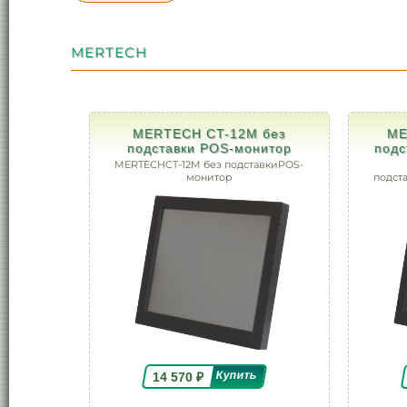
MERTECH
MERTECH CT-12M без
ME
подставки POS-монитор
подс
MERTECHCT-12M без подставкиPOS-
монитор
подст
14 570
₽